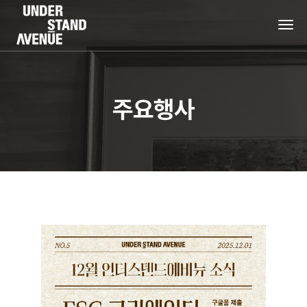
tog
nav
주요행사
+