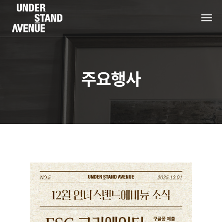
tog
nav
주요행사
+