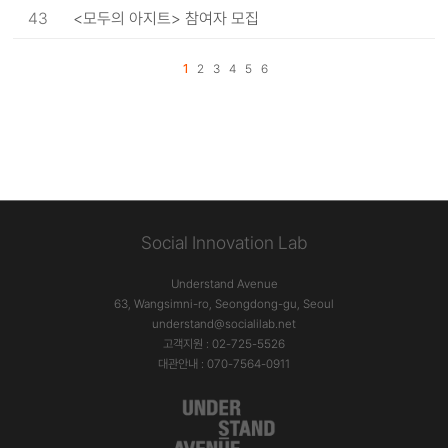
43
<모두의 아지트> 참여자 모집
1
2
3
4
5
6
Social Innovation Lab
Understand Avenue
63, Wangsimni-ro, Seongdong-gu, Seoul
understand@socialilab.net
고객지원 : 02-725-5526
대관안내 : 070-7564-0911