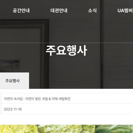
공간안내
대관안내
소식
UA멤
주요행사
주요행사
자연의 속삭임 : 자연이 빚은 과일 & 야채 세밀화전
2023-11-16