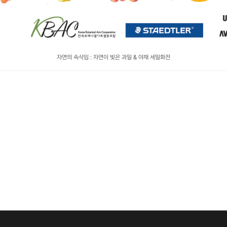
자연의 속삭임 : 자연이 빚은 과일 & 야채 세밀화전