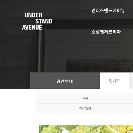
언더스탠드에비뉴
소셜벤처코리아
안내도
공간안내
제목
작성일자