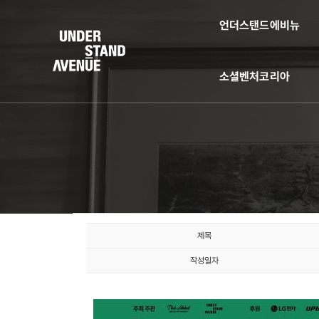
언더스탠드에비뉴
소셜벤처코리아
제목
작성일자