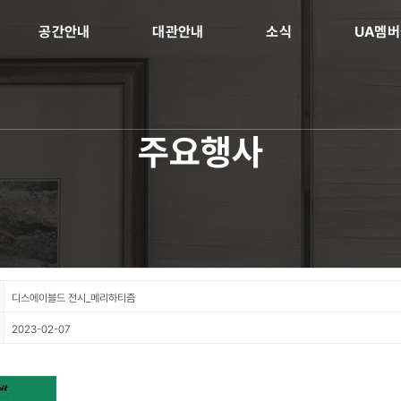
공간안내
대관안내
소식
UA멤
주요행사
디스에이블드 전시_메리하티즘
2023-02-07