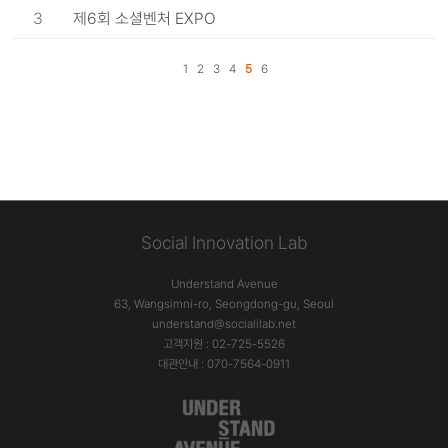
3
제6회 소셜벤처 EXPO
1
2
3
4
5
6
Social Innovation Lab
Understand Avenue
63, Wangsimni-ro, Seongdong-gu, Seoul
understand@socialilab.net
고객지원 : 02-725-5526
대관안내 : 070-7564-0911