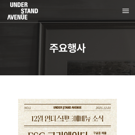
tog
nav
주요행사
+