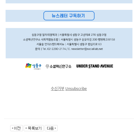
수신거부
Unsubscribe