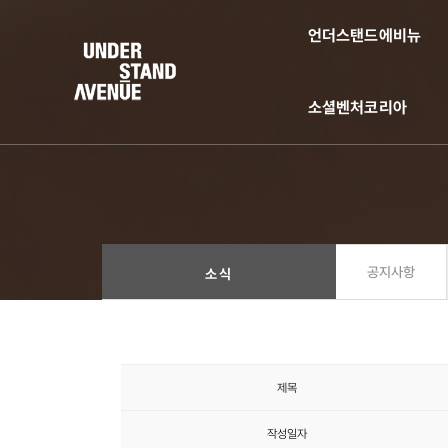
언더스탠드에비뉴
소셜벤처코리아
공지사항
소식
제목
작성일자