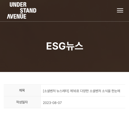
tog
nav
ESG뉴스
제목
[소셜벤처 뉴스레터] 제16호 다양한 소셜벤처 소식을 한눈에
작성일자
2023-08-07