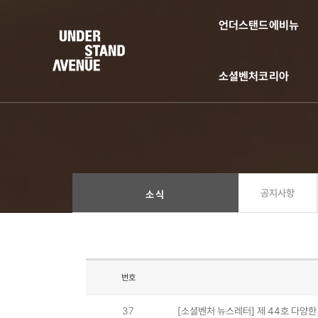
언더스탠드에비뉴
소셜벤처코리아
공지사항
소식
번호
37
[소셜벤처 뉴스레터] 제 44호 다양