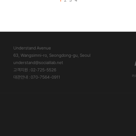
1
2
3
4
Understand Avenue
63, Wangsimni-ro, Seongdong-gu, Seoul
understand@socialilab.net
고객지원 : 02-725-5526
카카
대관안내 : 070-7564-0911