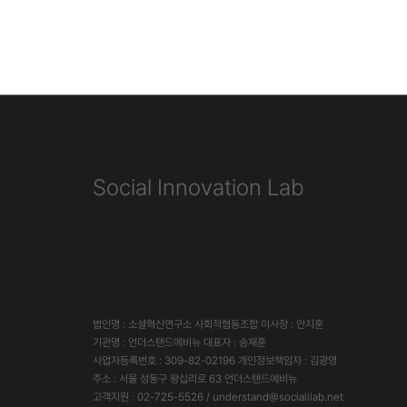
Social Innovation Lab
법인명 : 소셜혁신연구소 사회적협동조합 이사장 : 안지훈
기관명 : 언더스탠드에비뉴 대표자 : 송재훈
사업자등록번호 : 309-82-02196 개인정보책임자 : 김광영
주소 : 서울 성동구 왕십리로 63 언더스탠드에비뉴
고객지원 : 02-725-5526 / understand@socialilab.net