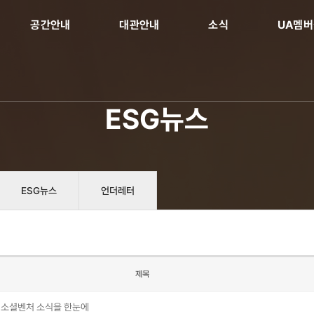
공간안내
대관안내
소식
UA멤
ESG뉴스
ESG뉴스
언더레터
제목
한 소셜벤처 소식을 한눈에