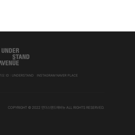
오 ID : UNDERSTAND
INSTAGRAM
NAVER PLACE
COPYRIGHT © 2022
언더스탠드에비뉴
ALL RIGHTS RESERVED.