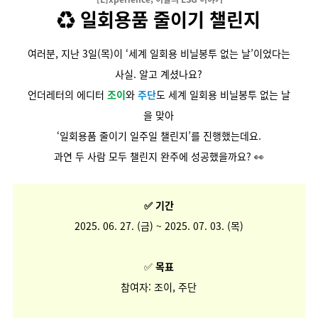
♻️ 일회용품 줄이기 챌린지
여러분, 지난 3일(목)이
‘세계 일회용 비닐봉투 없는 날’이었다는
사실. 알고 계셨나요?
언더레터의 에디터
조이
와
주단
도 세계 일회용 비닐봉투 없는 날
을 맞아
‘일회용품 줄이기 일주일 챌린지’를 진행했는데요.
과연 두 사람 모두 챌린지 완주에 성공했을까요? 👀
✅ 기간
2025. 06. 27. (금) ~ 2025. 07. 03. (목)
✅
목표
참여자: 조이, 주단