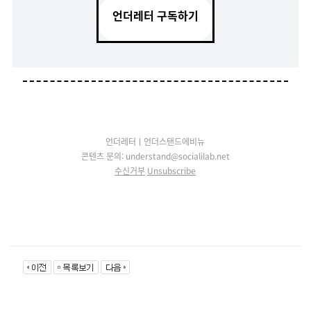
언더레터 구독하기
언더레터ㅣ언더스탠드에비뉴
콘텐츠 문의:
understand@socialilab.net
수신거부
Unsubscribe