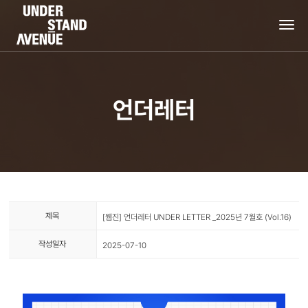
tog
nav
언더레터
제목
[웹진] 언더레터 UNDER LETTER _2025년 7월호 (Vol.16)
작성일자
2025-07-10